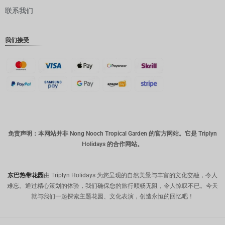
联系我们
丹麦克朗
瑞士法郎
我们接受
计算机辅
助设计
澳元
韩元
中国新年
新台币
免责声明：本网站并非 Nong Nooch Tropical Garden 的官方网站。它是 Triplyn
Holidays 的合作网站。
马来西亚
林吉特
PHP
东巴热带花园
由 Triplyn Holidays 为您呈现的自然美景与丰富的文化交融，令人
难忘。通过精心策划的体验，我们确保您的旅行顺畅无阻，令人惊叹不已。今天
港币
就与我们一起探索主题花园、文化表演，创造永恒的回忆吧！
新加坡元