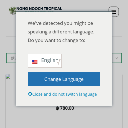
We've detected you might be
speaking a different language.
Do you want to change to:
默认产品排序
English
Change Language
门票
侬律热带花园门票 + 观光巴士 + 自助午餐 + 表演
Close and do not switch language
฿
780.00