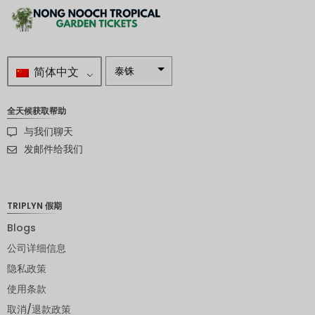
简体中文
泰铢
南非兰特
全天候获取帮助
瑞典克朗
与我们聊天
新西兰元
发邮件给我们
挪威克朗
日元
TRIPLYN 假期
欧元
Blogs
公司详细信息
印度卢比
隐私政策
发行人违
约评级
使用条款
取消/退款政策
英镑