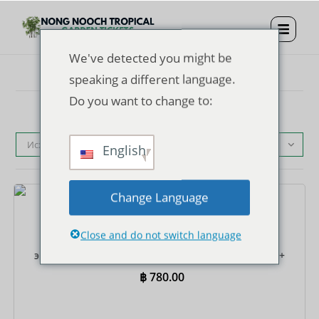
We've detected you might be
speaking a different language.
Do you want to change to:
Исходная сортировка
English
Change Language
Билеты
Close and do not switch language
Входной билет в тропический сад Нонг Нуч +
экскурсионный автобус + обед (шведский стол) +
шоу
฿
780.00