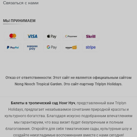
рупия
Связаться с нами
РДЭ
МЫ ПРИНИМАЕМ
Фунт
стерлинг
ов
датская
крона
швейцар
ский
франк
Отказ от ответственности: Этот сайт не является официальным сайтом
САПР
Nong Nooch Tropical Garden. Это сайт-партнер Triplyn Holidays.
австрал
ийский
доллар
Билеты в тропический сад Нонг Нуч
, представленный вам Triplyn
Holidays, предлагает незабываемое сочетание природной красоты и
корейск
культурного богатства. Благодаря искусно подобранным впечатлениям
ая вона
мы гарантируем, что ваш визит будет безупречным и полным
китайски
благоговения. Откройте для себя тематические сады, культурные шоу и
й юань
создайте неизгладимые воспоминания вместе с нами сегодня!