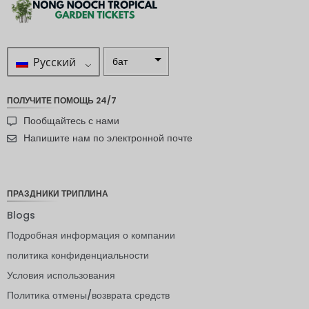
Русский
бат
ZAR
ПОЛУЧИТЕ ПОМОЩЬ 24/7
шведска
Пообщайтесь с нами
я крона
Напишите нам по электронной почте
новозел
андский
доллар
ПРАЗДНИКИ ТРИПЛИНА
норвежс
кая
Blogs
крона
Подробная информация о компании
ЙЕНА
политика конфиденциальности
евро
Условия использования
индийск
Политика отмены/возврата средств
ая