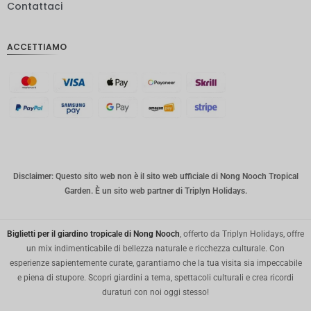
Contattaci
IDR
Sterlina
ACCETTIAMO
inglese
Corona
danese
CHF
CAD
Dollaro
australia
Disclaimer: Questo sito web non è il sito web ufficiale di Nong Nooch Tropical
no
Garden. È un sito web partner di Triplyn Holidays.
KRW
Biglietti per il giardino tropicale di Nong Nooch
, offerto da Triplyn Holidays, offre
Città di
New
un mix indimenticabile di bellezza naturale e ricchezza culturale. Con
York
esperienze sapientemente curate, garantiamo che la tua visita sia impeccabile
e piena di stupore. Scopri giardini a tema, spettacoli culturali e crea ricordi
TWD
duraturi con noi oggi stesso!
Milioni di