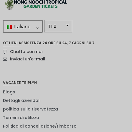
Italiano
THB
ZAR
OTTIENI ASSISTENZA 24 ORE SU 24, 7 GIORNI SU 7
Corona
Chatta con noi
svedese
Inviaci un'e-mail
Dollaro
neozelan
dese
VACANZE TRIPLYN
NOK
Blogs
Yen
giappon
Dettagli aziendali
ese
politica sulla riservatezza
euro
Termini di utilizzo
rupia
Politica di cancellazione/rimborso
indiana