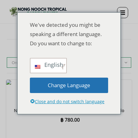
We've detected you might be
speaking a different language.
Do you want to change to:
Ordinamento predefinito
English
Change Language
Biglietti
Close and do not switch language
Biglietto d'ingresso al giardino tropicale di Nong
Nooch + bus turistico + pranzo a buffet + spettacolo
฿
780.00