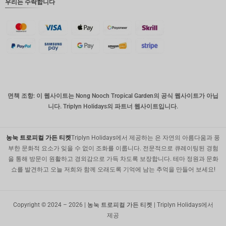
우리는 수락합니다
운드
디나르
스위스
프랑
치사한
사람
호주 달
면책 조항: 이 웹사이트는 Nong Nooch Tropical Garden의 공식 웹사이트가 아닙
러
니다. Triplyn Holidays의 파트너 웹사이트입니다.
대한민국
원
농눅 트로피컬 가든 티켓
Triplyn Holidays에서 제공하는 은 자연의 아름다움과 풍
설날
부한 문화적 요소가 잊을 수 없이 조화를 이룹니다. 전문적으로 큐레이팅된 경험
을 통해 방문이 원활하고 경외감으로 가득 차도록 보장합니다. 테마 정원과 문화
타이완
쇼를 발견하고 오늘 저희와 함께 오래도록 기억에 남는 추억을 만들어 보세요!
말레이시
아 루피
Copyright © 2024 – 2026 |
농눅 트로피컬 가든 티켓
| Triplyn Holidays에서
페소
제공
(PHP)