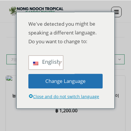
We've detected you might be
speaking a different language.
Do you want to change to:
기본순
English
Change Language
티켓
농눅 트로피컬 가든 입장권 + 점심 + 쇼 + 공유 왕복 호텔 이
Close and do not switch language
동
฿
1,200.00