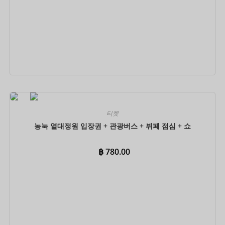
지금 예약하세요
티켓
농눅 열대정원 입장권 + 관광버스 + 뷔페 점심 + 쇼
฿
780.00