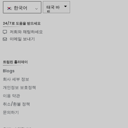
한국어
태국 바
트
자르
24/7로 도움을 받으세요
저희와 채팅하세요
스웨덴
크로나
이메일 보내기
뉴질랜드
달러
트립린 홀리데이
노르웨이
크로네
Blogs
엔화
회사 세부 정보
개인정보 보호정책
유로
이용 약관
인도 루
피
취소/환불 정책
문의하기
인도 루
피
영국 파