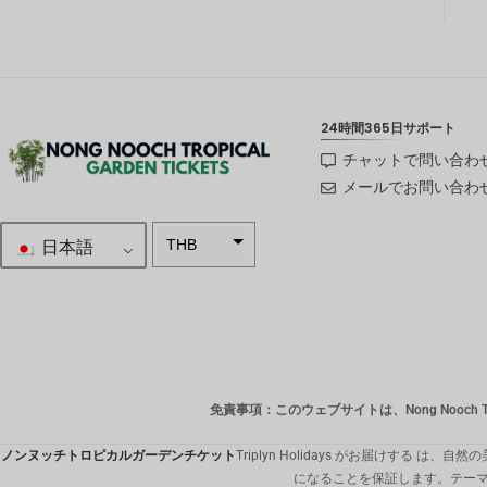
24時間365日サポート
チャットで問い合わ
メールでお問い合わ
日本語
THB
南アフリ
カランド
スウェー
デンクロ
ーナ
免責事項：このウェブサイトは、Nong Nooch Tr
NZD
ノルウェ
ノンヌッチトロピカルガーデンチケット
Triplyn Holidays がお届け
ークロー
になることを保証します。テー