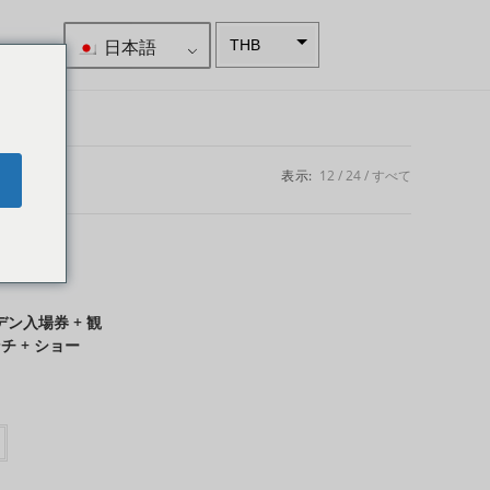
日本語
THB
南アフリ
カランド
スウェー
デンクロ
表示:
12
24
すべて
e
ーナ
NZD
ノルウェ
ークロー
ネ
ン入場券 + 観
日本円
チ + ショー
ユーロ
インドル
ピー
インドル
ピー