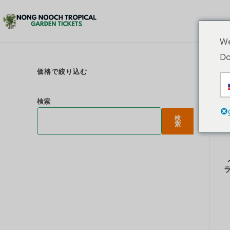
We
Do
価格で絞り込む
検索
検
索
ラ