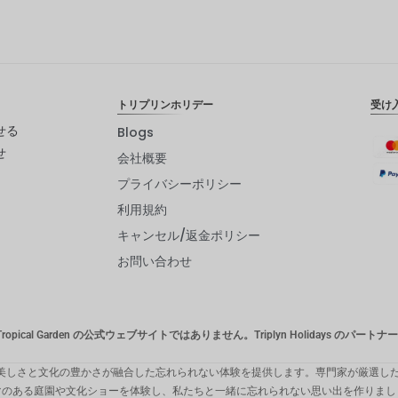
トリプリンホリデー
受け
せる
Blogs
せ
会社概要
プライバシーポリシー
利用規約
キャンセル/返金ポリシー
お問い合わせ
opical Garden の公式ウェブサイトではありません。Triplyn Holidays のパー
する は、自然の美しさと文化の豊かさが融合した忘れられない体験を提供します。専門家が
マのある庭園や文化ショーを体験し、私たちと一緒に忘れられない思い出を作りまし