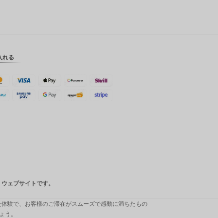
英ポンド
デンマー
ククロー
ネ
入れる
スイスフ
ラン
CAD
オースト
ラリアド
ル
韓国ウォ
ン
人民元
台湾
トナー ウェブサイトです。
MYR
厳選した体験で、お客様のご滞在がスムーズで感動に満ちたもの
ょう。