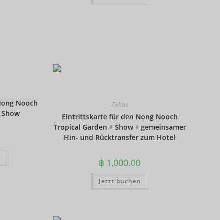
CAD
AUD
Südkore
anischer
Won
Chinesis
cher
Yuan
 Nong Nooch
Tickets
+ Show
TWD
Eintrittskarte für den Nong Nooch
Tropical Garden + Show + gemeinsamer
MYR
Hin- und Rücktransfer zum Hotel
PHP
n
฿
1,000.00
HKD
Jetzt buchen
SGD
USD