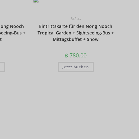
Tickets
 Nong Nooch
Eintrittskarte für den Nong Nooch
seeing-Bus +
Tropical Garden + Sightseeing-Bus +
t
Mittagsbuffet + Show
฿
780.00
n
Jetzt buchen