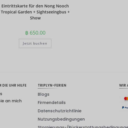
Eintrittskarte für den Nong Nooch
Tropical Garden + Sightseeingbus +
Show
฿
650.00
Jetzt buchen
 DIE UHR HILFE
TRIPLYN-FERIEN
WIR 
ns
Blogs
pie an mich
Firmendetails
Datenschutzrichtlinie
Nutzungsbedingungen
Stornierungs-/Rückerstattungsbedingung