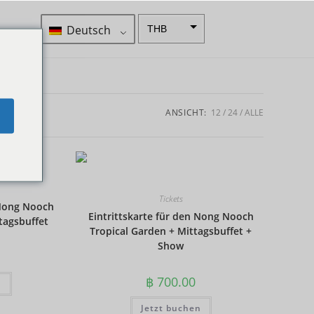
Deutsch
THB
ZAR
SEK
NZD
ANSICHT:
12
24
ALLE
e
NOK
JPY
EUR
Tickets
 Nong Nooch
INR
Eintrittskarte für den Nong Nooch
tagsbuffet
Tropical Garden + Mittagsbuffet +
IDR
Show
GBP
฿
700.00
DKK
n
CHF
Jetzt buchen