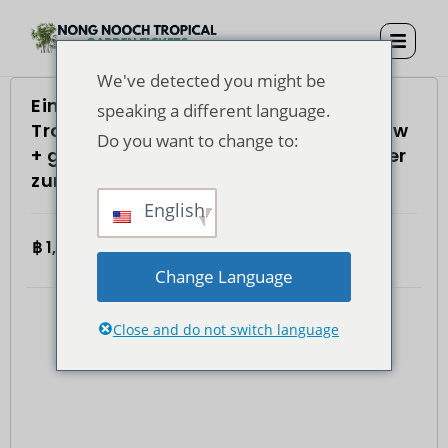
We've detected you might be
Eintrittskarte für den Nong Nooch
speaking a different language.
Tropical Garden + Mittagessen + Show
Do you want to change to:
+ gemeinsamer Hin- und Rücktransfer
zum Hotel
English
฿
1,200.00
4.7
(935)
Gesamt
Change Language
Close and do not switch language