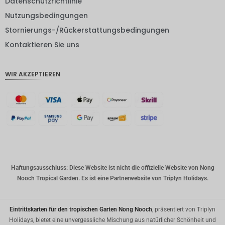
Datenschutzrichtlinie
IDR
Nutzungsbedingungen
GBP
Stornierungs-/Rückerstattungsbedingungen
DKK
Kontaktieren Sie uns
CHF
WIR AKZEPTIEREN
CAD
AUD
Südkore
anischer
Won
Chinesis
cher
Yuan
Haftungsausschluss: Diese Website ist nicht die offizielle Website von Nong
Nooch Tropical Garden. Es ist eine Partnerwebsite von Triplyn Holidays.
TWD
MYR
Eintrittskarten für den tropischen Garten Nong Nooch
, präsentiert von Triplyn
PHP
Holidays, bietet eine unvergessliche Mischung aus natürlicher Schönheit und