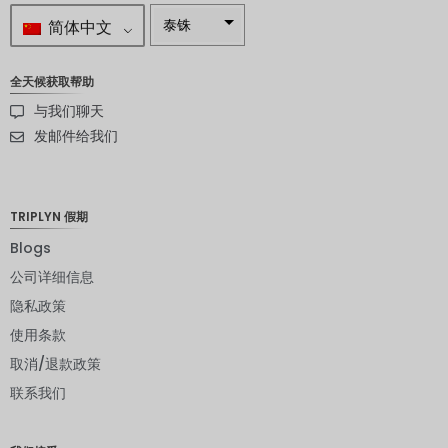
简体中文
泰铢
南非兰特
全天候获取帮助
瑞典克朗
与我们聊天
新西兰元
发邮件给我们
挪威克朗
日元
TRIPLYN 假期
欧元
Blogs
公司详细信息
印度卢比
隐私政策
发行人违
约评级
使用条款
取消/退款政策
英镑
联系我们
丹麦克朗
瑞士法郎