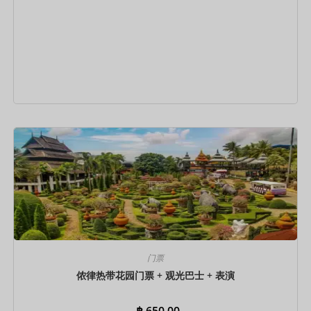
立即预订
门票
侬律热带花园门票 + 观光巴士 + 表演
฿
650.00