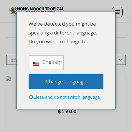
We've detected you might be
speaking a different language.
Do you want to change to:
默认产品排序
English
Change Language
门票
东巴热带花园门票 + 表演
Close and do not switch language
฿
550.00