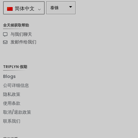
简体中文
泰铢
南非兰特
全天候获取帮助
瑞典克朗
与我们聊天
新西兰元
发邮件给我们
挪威克朗
日元
TRIPLYN 假期
欧元
Blogs
公司详细信息
印度卢比
隐私政策
发行人违
约评级
使用条款
取消/退款政策
英镑
联系我们
丹麦克朗
瑞士法郎