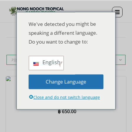
We've detected you might be
speaking a different language.
Do you want to change to:
기본순
English
Change Language
티켓
농눅 트로피컬 가든 입장권 + 관광버스 + 뷔페 런치
Close and do not switch language
฿
650.00