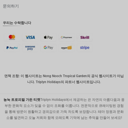
문의하기
인도 루
피
영국 파
우리는 수락합니다
운드
디나르
스위스
프랑
치사한
사람
호주 달
면책 조항: 이 웹사이트는 Nong Nooch Tropical Garden의 공식 웹사이트가 아닙
러
니다. Triplyn Holidays의 파트너 웹사이트입니다.
대한민국
원
농눅 트로피컬 가든 티켓
Triplyn Holidays에서 제공하는 은 자연의 아름다움과 풍
설날
부한 문화적 요소가 잊을 수 없이 조화를 이룹니다. 전문적으로 큐레이팅된 경험
을 통해 방문이 원활하고 경외감으로 가득 차도록 보장합니다. 테마 정원과 문화
타이완
쇼를 발견하고 오늘 저희와 함께 오래도록 기억에 남는 추억을 만들어 보세요!
말레이시