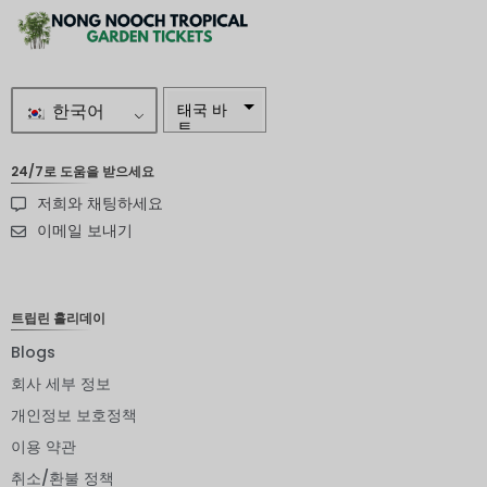
한국어
태국 바
트
자르
24/7로 도움을 받으세요
저희와 채팅하세요
스웨덴
크로나
이메일 보내기
뉴질랜드
달러
트립린 홀리데이
노르웨이
크로네
Blogs
엔화
회사 세부 정보
개인정보 보호정책
유로
이용 약관
인도 루
피
취소/환불 정책