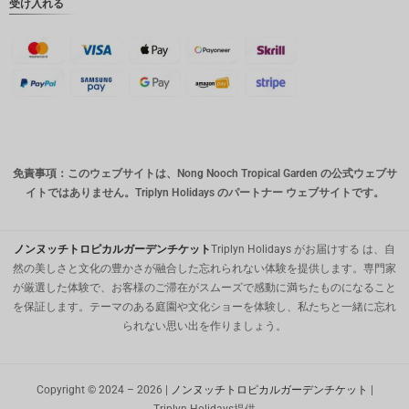
受け入れる
英ポンド
デンマー
ククロー
ネ
スイスフ
ラン
CAD
免責事項：このウェブサイトは、Nong Nooch Tropical Garden の公式ウェブサ
オースト
イトではありません。Triplyn Holidays のパートナー ウェブサイトです。
ラリアド
ル
韓国ウォ
ノンヌッチトロピカルガーデンチケット
Triplyn Holidays がお届けする は、自
ン
然の美しさと文化の豊かさが融合した忘れられない体験を提供します。専門家
が厳選した体験で、お客様のご滞在がスムーズで感動に満ちたものになること
人民元
を保証します。テーマのある庭園や文化ショーを体験し、私たちと一緒に忘れ
られない思い出を作りましょう。
台湾
MYR
Copyright © 2024 – 2026 |
ノンヌッチトロピカルガーデンチケット
|
PHP の