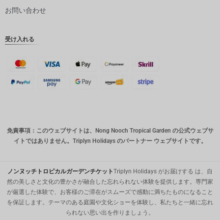
ピー
お問い合わせ
インドル
ピー
受け入れる
英ポンド
デンマー
ククロー
ネ
スイスフ
ラン
CAD
免責事項：このウェブサイトは、Nong Nooch Tropical Garden の公式ウェブサ
オースト
イトではありません。Triplyn Holidays のパートナー ウェブサイトです。
ラリアド
ル
韓国ウォ
ノンヌッチトロピカルガーデンチケット
Triplyn Holidays がお届けする は、自
ン
然の美しさと文化の豊かさが融合した忘れられない体験を提供します。専門家
が厳選した体験で、お客様のご滞在がスムーズで感動に満ちたものになること
人民元
を保証します。テーマのある庭園や文化ショーを体験し、私たちと一緒に忘れ
られない思い出を作りましょう。
台湾