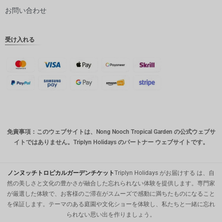
ピー
お問い合わせ
インドル
ピー
受け入れる
英ポンド
デンマー
ククロー
ネ
スイスフ
ラン
CAD
免責事項：このウェブサイトは、Nong Nooch Tropical Garden の公式ウェブサ
オースト
イトではありません。Triplyn Holidays のパートナー ウェブサイトです。
ラリアド
ル
韓国ウォ
ノンヌッチトロピカルガーデンチケット
Triplyn Holidays がお届けする は、自
ン
然の美しさと文化の豊かさが融合した忘れられない体験を提供します。専門家
が厳選した体験で、お客様のご滞在がスムーズで感動に満ちたものになること
人民元
を保証します。テーマのある庭園や文化ショーを体験し、私たちと一緒に忘れ
られない思い出を作りましょう。
台湾