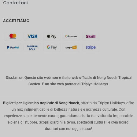
Contattaci
IDR
Sterlina
ACCETTIAMO
inglese
Corona
danese
CHF
CAD
Dollaro
australia
Disclaimer: Questo sito web non è il sito web ufficiale di Nong Nooch Tropical
no
Garden. È un sito web partner di Triplyn Holidays.
KRW
Biglietti per il giardino tropicale di Nong Nooch
, offerto da Triplyn Holidays, offre
Città di
New
un mix indimenticabile di bellezza naturale e ricchezza culturale. Con
York
esperienze sapientemente curate, garantiamo che la tua visita sia impeccabile
e piena di stupore. Scopri giardini a tema, spettacoli culturali e crea ricordi
TWD
duraturi con noi oggi stesso!
Milioni di