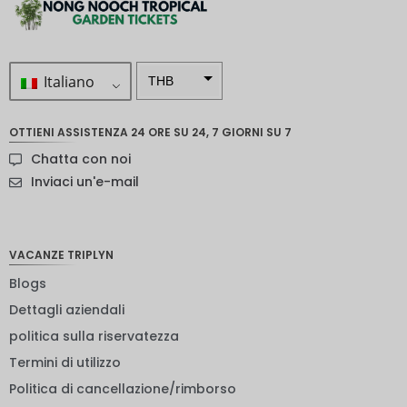
Italiano
THB
ZAR
OTTIENI ASSISTENZA 24 ORE SU 24, 7 GIORNI SU 7
Corona
Chatta con noi
svedese
Inviaci un'e-mail
Dollaro
neozelan
dese
VACANZE TRIPLYN
NOK
Blogs
Yen
giappon
Dettagli aziendali
ese
politica sulla riservatezza
euro
Termini di utilizzo
rupia
Politica di cancellazione/rimborso
indiana