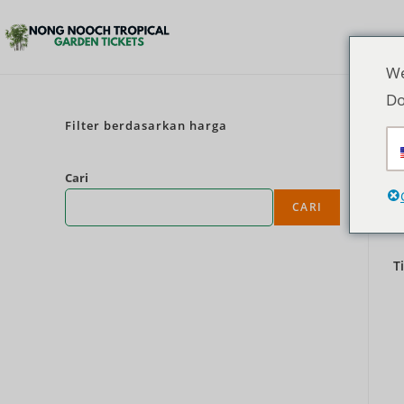
We
Do
Filter berdasarkan harga
Cari
CARI
T