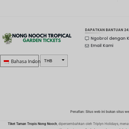
DAPATKAN BANTUAN 24
Ngobrol dengan 
Email Kami
Bahasa Indonesia
THB
Rp 1.0 ...
SEK
mata
uang
Selandia
Baru
Penafian: Situs web ini bukan situs w
Bahasa
Indonesi
Tiket Taman Tropis Nong Nooch
, dipersembahkan oleh Triplyn Holidays, men
a: NOK