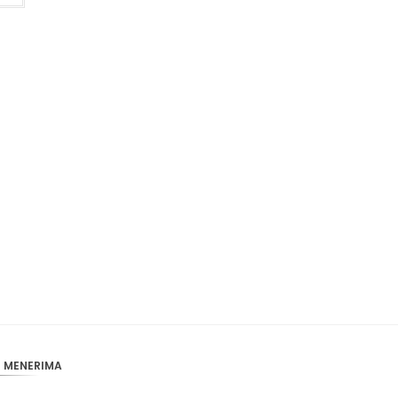
CAD
AUD
KRW
CNY
TWD
MYR
PHP
HKD
SGD
USD
I MENERIMA