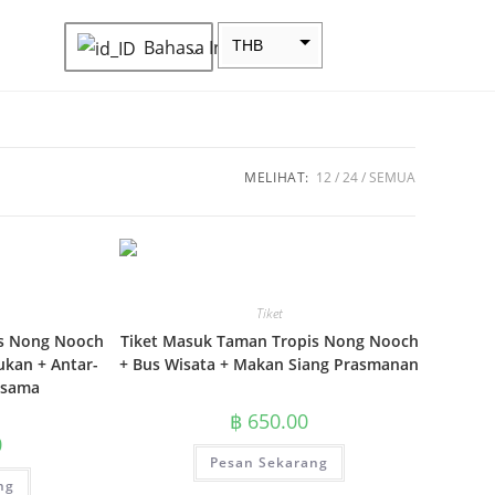
Bahasa Indonesia
THB
ZAR
SEK
NZD
MELIHAT:
12
24
SEMUA
NOK
JPY
EUR
Tiket
INR
is Nong Nooch
Tiket Masuk Taman Tropis Nong Nooch
ukan + Antar-
+ Bus Wisata + Makan Siang Prasmanan
IDR
rsama
GBP
฿
650.00
0
DKK
Pesan Sekarang
CHF
ng