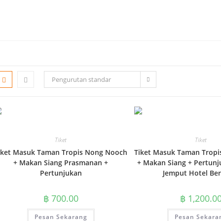
Pengurutan standar
Tiket
Tiket
iket Masuk Taman Tropis Nong Nooch
Tiket Masuk Taman Trop
+ Makan Siang Prasmanan +
+ Makan Siang + Pertunj
Pertunjukan
Jemput Hotel Be
฿
700.00
฿
1,200.0
Pesan Sekarang
Pesan Sekara