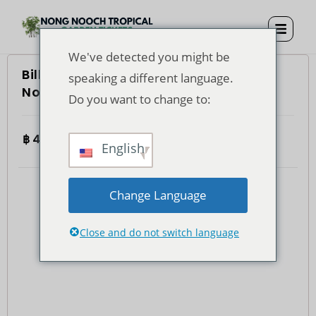
We've detected you might be
Billet d'entrée au jardin tropical de
speaking a different language.
Nong Nooch​
Do you want to change to:
฿
400.00
4.7
(935)
Total
English
Change Language
Close and do not switch language