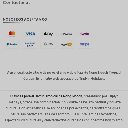
Contáctenos
GBP
Corona
NOSOTROS ACEPTAMOS
danesa
franco
suizo
CANALL
A
Dólar
australia
no
Aviso legal: este sitio web no es el sitio web oficial de Nong Nooch Tropical
Garden. Es un sitio web asociado de Triplyn Holidays.
Won
coreano
Entradas para el Jardín Tropical de Nong Nooch
, presentado por Triplyn
Año
Nuevo
Holidays, ofrece una combinación inolvidable de belleza natural y riqueza
Chino
cultural. Con experiencias seleccionadas por expertos, garantizamos que su
visita sea perfecta y llena de asombro. ¡Descubra jardines temáticos,
Día
espectáculos culturales y cree recuerdos duraderos con nosotros hoy mismo!
Mundial
del Golfo