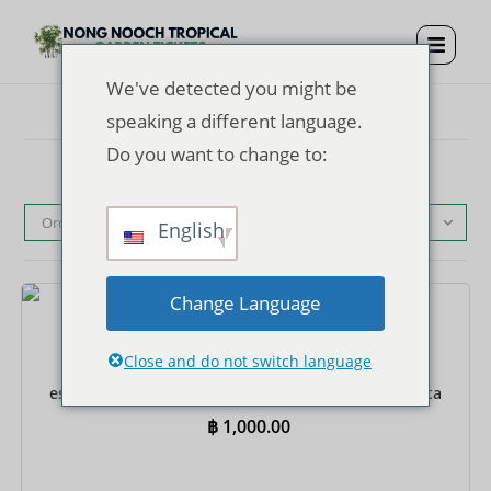
We've detected you might be
speaking a different language.
Do you want to change to:
Orden predeterminado
English
Change Language
Entradas
Close and do not switch language
Entrada al jardín tropical de Nong Nooch +
espectáculo + traslados compartidos de ida y vuelta
al hotel
฿
1,000.00