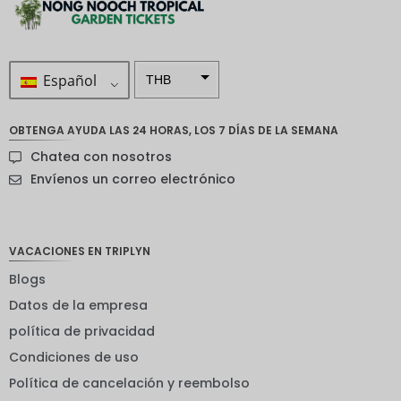
Español
THB
ZAR
OBTENGA AYUDA LAS 24 HORAS, LOS 7 DÍAS DE LA SEMANA
Corona
Chatea con nosotros
sueca
Envíenos un correo electrónico
Dólar
neozelan
dés
VACACIONES EN TRIPLYN
Corona
noruega
Blogs
Guay
Datos de la empresa
política de privacidad
EUR
Condiciones de uso
INR
Política de cancelación y reembolso
IDR