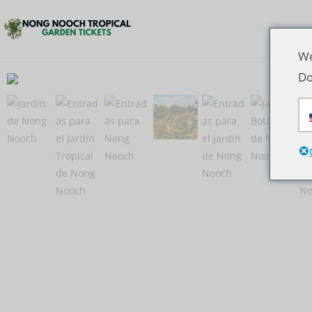
We
Do