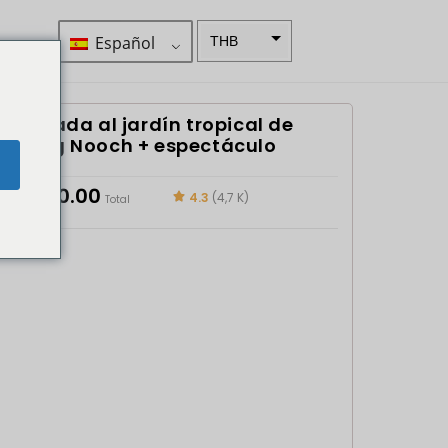
Español
THB
ZAR
SEK
Entrada al jardín tropical de
Nong Nooch + espectáculo
NZD
e
NOK
฿
550.00
4.3
(4,7 K)
Total
JPY
EUR
INR
IDR
GBP
DKK
CHF