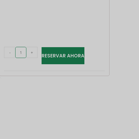
CAD
AUD
KRW
CNY
-
+
TWD
RESERVAR AHORA
MYR
PHP
HKD
SGD
USD