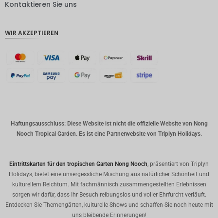
DKK
Kontaktieren Sie uns
CHF
WIR AKZEPTIEREN
CAD
AUD
Südkore
anischer
Won
Chinesis
cher
Yuan
Haftungsausschluss: Diese Website ist nicht die offizielle Website von Nong
Nooch Tropical Garden. Es ist eine Partnerwebsite von Triplyn Holidays.
TWD
MYR
Eintrittskarten für den tropischen Garten Nong Nooch
, präsentiert von Triplyn
PHP
Holidays, bietet eine unvergessliche Mischung aus natürlicher Schönheit und
kulturellem Reichtum. Mit fachmännisch zusammengestellten Erlebnissen
HKD
sorgen wir dafür, dass Ihr Besuch reibungslos und voller Ehrfurcht verläuft.
Entdecken Sie Themengärten, kulturelle Shows und schaffen Sie noch heute mit
SGD
uns bleibende Erinnerungen!