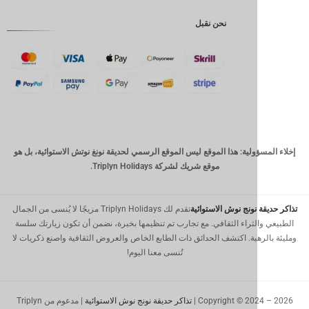
إندونيسية
نحن نقبل
GBP
كرونة
دانمركية
فرنك
سويسري
كاد
الدولار
ولية: هذا الموقع ليس الموقع الرسمي لحديقة نونغ نوتش الاستوائية، بل هو
الاسترالي
موقع شريك لشركة Triplyn Holidays.
وون
كوري
جنوبي
نونج نوش الاستوائية
تقدم لك Triplyn Holidays مزيجًا لا يُنسى من الجمال
لثراء الثقافي. مع تجارب تم تنظيمها بخبرة، نضمن أن تكون زيارتك سلسة
يوان
هبة. اكتشف الحدائق ذات الطابع الخاص والعروض الثقافية واصنع ذكريات لا
صيني
تُنسى معنا اليوم!
تايوان
رينغيت
Copyright © 202
تذاكر حديقة نونج نوش الاستوائية
| مدعوم من Triplyn
ماليزي