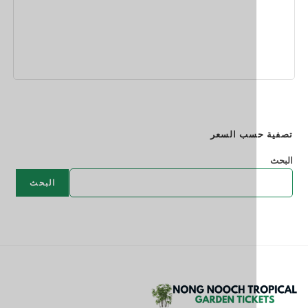
احجز الآن
سب السعر
البحث